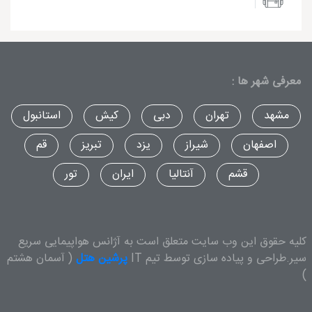
معرفی شهر ها :
مشهد
تهران
دبی
کیش
استانبول
اصفهان
شیراز
یزد
تبریز
قم
قشم
آنتالیا
ایران
تور
کلیه حقوق این وب سایت متعلق است به آژانس هواپیمایی سریع
سیر.طراحی و پیاده سازی توسط تیم IT
پرشین هتل
( آسمان هشتم
)