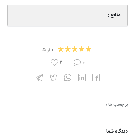
منابع :
۰
از
۵
۶
۰
بر چسپ ها :
دیدگاه شما