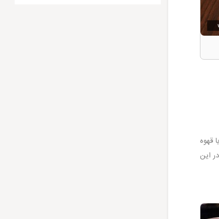
ا قهوه
ر این