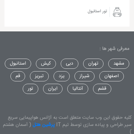
تور استانبول
معرفی شهر ها :
مشهد
تهران
دبی
کیش
استانبول
اصفهان
شیراز
یزد
تبریز
قم
قشم
آنتالیا
ایران
تور
کلیه حقوق این وب سایت متعلق است به آژانس هواپیمایی سریع
سیر.طراحی و پیاده سازی توسط تیم IT
پرشین هتل
( آسمان هشتم
)