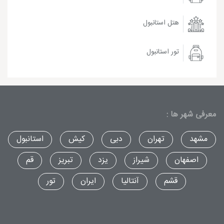
هتل استانبول
تور استانبول
معرفی شهر ها :
مشهد
تهران
دبی
کیش
استانبول
اصفهان
شیراز
یزد
تبریز
قم
قشم
آنتالیا
ایران
تور