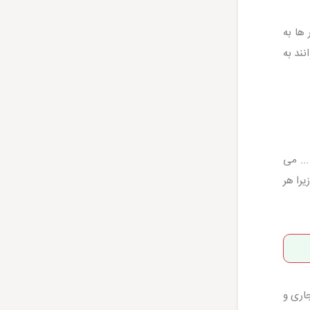
ها به
ند به
کسون و ... می
را هر
اری و