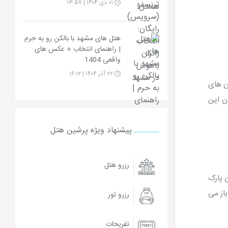
۰۱ دی ۱۴۰۴ | ۱۳:۵۷
هتل های مشهد با بالکن رو به حرم
| راهنمای انتخاب + عکس های
واقعی 1404
۲۲ آذر ۱۴۰۴ | ۱۶:۱۲
ن های
ن این
پیشنهاد ویژه پرشین هتل
رزرو هتل
 شده است. این پارک
 پارک باز می
رزرو تور
تفریحات