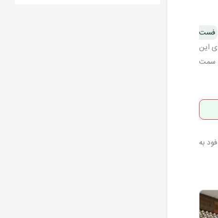
فست
ی این
ه سمت
ود به