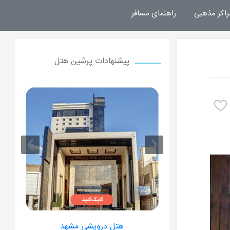
راکز مذهبی
راهنمای مسافر
پیشنهادات پرشین هتل
›
‹
 مشهد
هتل درویشی مشهد