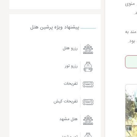
 منوی
.
پیشنهاد ویژه پرشین هتل
ند به
بود.
رزرو هتل
رزرو تور
تفریحات
تفریحات کیش
هتل مشهد
تور مشهد