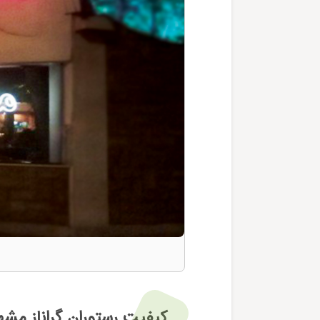
کیفیت رستوران گراناز مشه