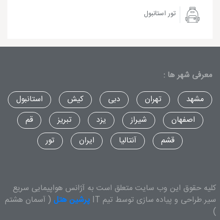
تور استانبول
معرفی شهر ها :
مشهد
تهران
دبی
کیش
استانبول
اصفهان
شیراز
یزد
تبریز
قم
قشم
آنتالیا
ایران
تور
کلیه حقوق این وب سایت متعلق است به آژانس هواپیمایی سریع
سیر.طراحی و پیاده سازی توسط تیم IT
پرشین هتل
( آسمان هشتم
)