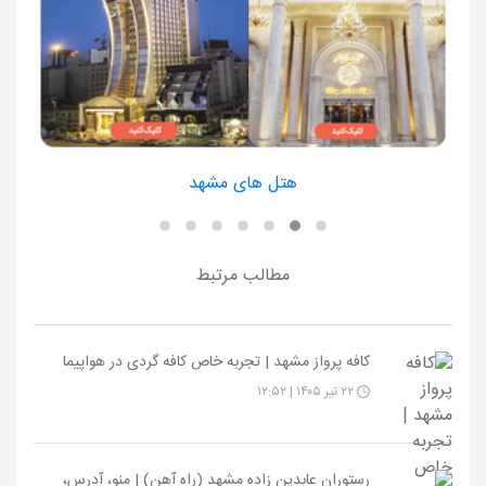
هتل های مشهد
مطالب مرتبط
کافه پرواز مشهد | تجربه خاص کافه گردی در هواپیما
۲۲ تیر ۱۴۰۵ | ۱۲:۵۲
رستوران عابدین زاده مشهد (راه آهن) | منو، آدرس،