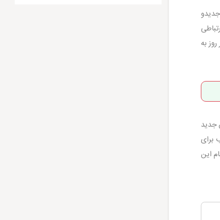
ده جدیدو
تباطی
 مشتریان مش اکبر روز به
 جدید
ب برای
م این