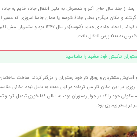
رضه ی این غذا حدود سال ۱۳۳۰ بود. بعد از چند سال حاج اکبر و همسرش به دلیل انتقال جاده قدیم به جا
رفتند و مکان دیگری یعنی جادۀ شوسه یا همان جادۀ امروزی که مسیر ار
استانهای مازندران و گلستان است را انتخاب کردند . ایجاد جاده ی جدید (شوسه)در سال ۱۳۴۲ بود و
ستوران ترکیش فود مشهد را بشناسید
آسایش مشتریان و رونق کار خود رستوران را بزرگتر کردند. ساخت ساختمان
انه روزی در این مکان کار می کردند؛ در این مدت به دلیل نبود مکانی مناس
کونی خود را که در جوار رستوران بود، به سالن غذا خوری تبدیل کرد و تما
 در بستر بیماری بود.