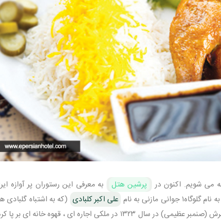
ه می شویم. اکنون در
پرشین هتل
به معرفی این رستوران پر آوازه ایر
علی اکبر کلبادی
(که به اشتباه گلبادی ه
می شود) با جثه نحیف و لاغر،به همراه همسرش (صنمبر عظیمی) در سال ۱۳۲۳ در ملکی اجاره ای ، قهوه خانه ای