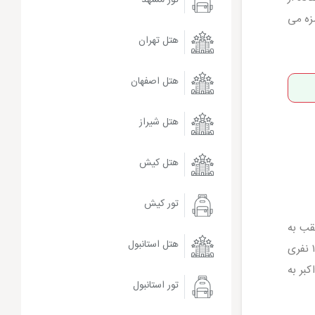
زه می
هتل تهران
هتل اصفهان
هتل شیراز
هتل کیش
تور کیش
قب به
هتل استانبول
دلیل طبخ جوجه بود یا به مناسبت قد و قامت کوچک اکبر آقا بماند… در ابتدای کار هر روز برای ناهار از یک دیگ ۱۰ الی ۱۲ نفری
بر به
تور استانبول