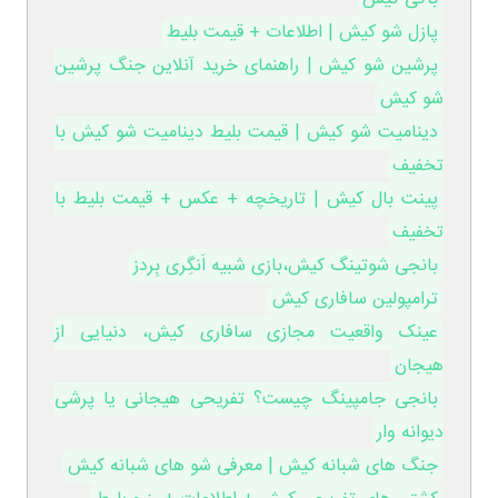
پازل شو کیش | اطلاعات + قیمت بلیط
پرشین شو کیش | راهنمای خرید آنلاین جنگ پرشین
شو کیش
دینامیت شو کیش | قیمت بلیط دینامیت شو کیش با
تخفیف
پینت بال کیش | تاریخچه + عکس + قیمت بلیط با
تخفیف
بانجی شوتینگ کیش،بازی شبیه اَنگِری بِردز
ترامپولین سافاری کیش
عینک واقعیت مجازی سافاری کیش، دنیایی از
هیجان
بانجی جامپینگ چیست؟ تفریحی هیجانی یا پرشی
دیوانه وار
جنگ های شبانه کیش | معرفی شو های شبانه کیش