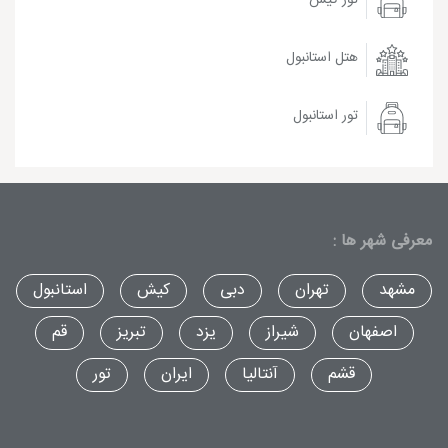
هتل استانبول
تور استانبول
معرفی شهر ها :
مشهد
تهران
دبی
کیش
استانبول
اصفهان
شیراز
یزد
تبریز
قم
قشم
آنتالیا
ایران
تور