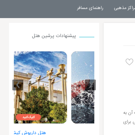
راکز مذهبی
راهنمای مسافر
پیشنهادات پرشین هتل
›
‹
آن به
ی برای
ت کیش
هتل داریوش کیش