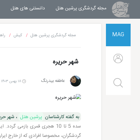
مجله گردشگری پرشین هتل
مجله خبری پرشین هتل
دانستنی های هتل
MAG
مجله گردشگری پرشین هتل
کیش
راه
شهر حریره
عاطفه بیدرنگ
۱۸ بهمن ۱۴۰۳ | ۱۳:۵۰
به گفته کارشناسان
پرشین هتل
، شهر حری
سده 5 تا 10 هجری قمری بازمی 
گردشگران، مخصوصا افرادی که از خارج ایرا
هتل شایان کیش
هتل ترنج کیش