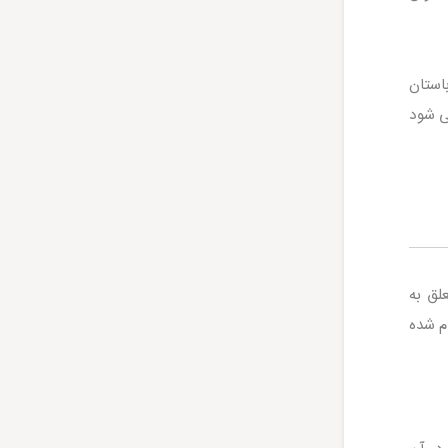
استان
ی شود
لق به
م شده