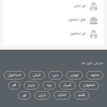
تور کیش
هتل استانبول
تور استانبول
معرفی شهر ها :
مشهد
تهران
دبی
کیش
استانبول
اصفهان
شیراز
یزد
تبریز
قم
قشم
آنتالیا
ایران
تور