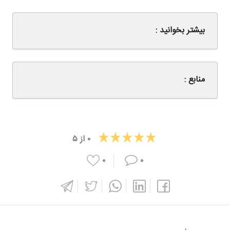
بیشتر بخوانید :
منابع :
۰
از
۵
۰
۰