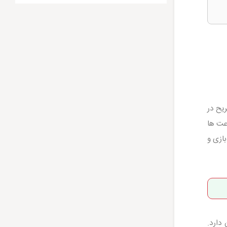
یح در
اعت ها
بازی و
دارد.