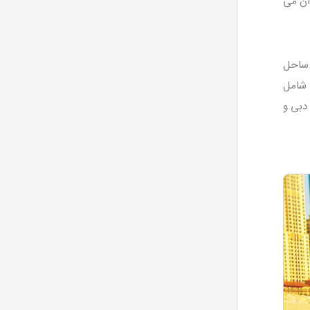
آن می
 ساحل
 شامل
دبی و