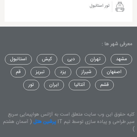
تور استانبول
معرفی شهر ها :
مشهد
تهران
دبی
کیش
استانبول
اصفهان
شیراز
یزد
تبریز
قم
قشم
آنتالیا
ایران
تور
کلیه حقوق این وب سایت متعلق است به آژانس هواپیمایی سریع
سیر.طراحی و پیاده سازی توسط تیم IT
پرشین هتل
( آسمان هشتم
)