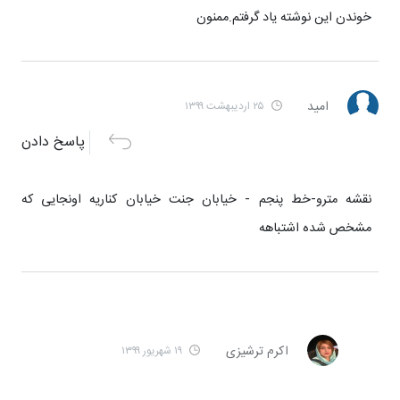
خوندن این نوشته یاد گرفتم.ممنون
امید
۲۵ اردیبهشت ۱۳۹۹
پاسخ دادن
نقشه مترو-خط پنجم - خیابان جنت خیابان کناریه اونجایی که
مشخص شده اشتباهه
اکرم ترشیزی
۱۹ شهریور ۱۳۹۹