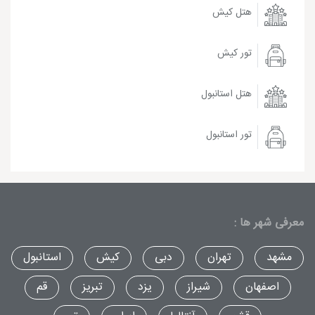
هتل کیش
تور کیش
هتل استانبول
تور استانبول
معرفی شهر ها :
مشهد
تهران
دبی
کیش
استانبول
اصفهان
شیراز
یزد
تبریز
قم