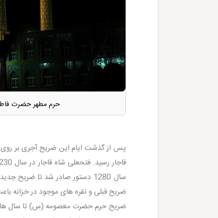
حرم مطهر حضرت فاطم
پس از گذشت ایام این ضریح آجری بر روی 
سال 1280 دستور صادر شد تا ضریح
ضریح قبلی و نقره های موجود در خزانه با