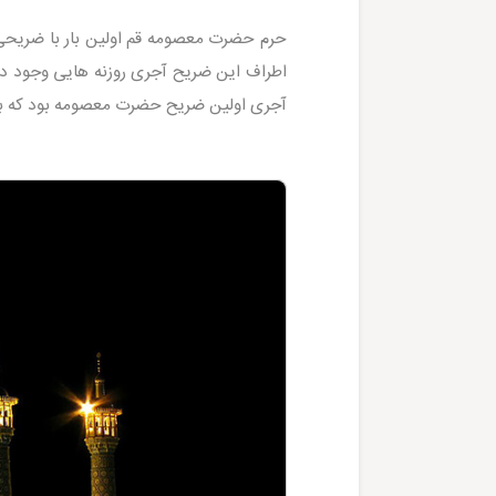
حرم حضرت معصومه قم اولین بار با ضریحی
اطراف این ضریح آجری روزنه هایی وجود داش
آجری اولین ضریح حضرت معصومه بود که به فرمان شا