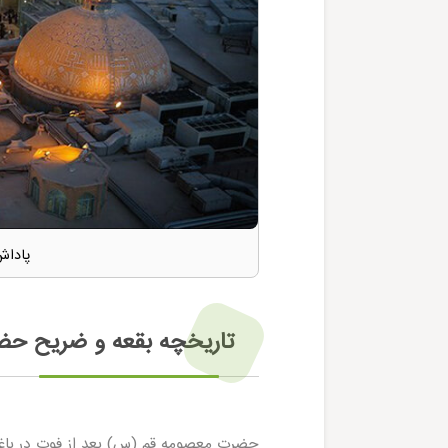
پاداش
تاریخچه بقعه و ضریح ح
حضرت معصومه قم (س) بعد از فوت در باغی 