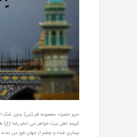
حرم حضرت معصومه قم (س) بدون شک ا
کریمه اهل بیت خواهر تنی امام رضا (ع) هس
بیماری شده و چشم از جهان فرو می بندند (201 هجری قمری)