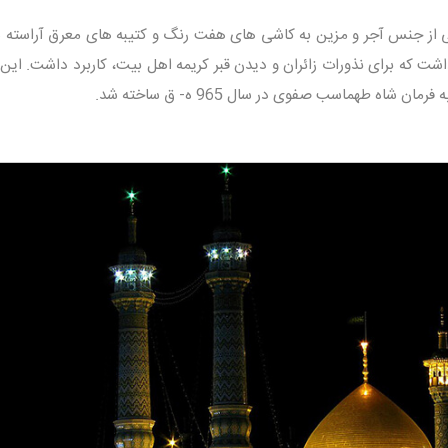
 از جنس آجر و مزین به کاشی های هفت رنگ و کتیبه های معرق آراسته ش
ت که برای نذورات زائران و دیدن قبر کریمه اهل بیت، کاربرد داشت. این
ه طهماسب صفوی در سال 965 ه- ق ساخته شد.