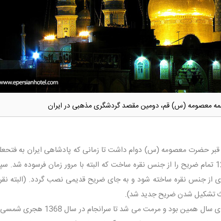
ه معصومه (س) قم، دومین مقصد گردشگری مذهبی در ایران
قبر حضرت معصومه (س) دوام داشت تا زمانی که پادشاهی ایران به فتحعل
قاجار رسید. فتحعلی شاه قاجار در سال 1230 تمام ضریح را از جنس نقره ساخت که البته با مرور زمان فرسوده ش
 جدیدی از جنس نقره ساخته شود و به جای ضریح قدیمی نصب گردد. (البته نق
عث تشکیل شدن ضریح جدید شد).
ضریح حرم حضرت معصومه (س) تا سال های سال همین بود و مرمت می شد تا سران