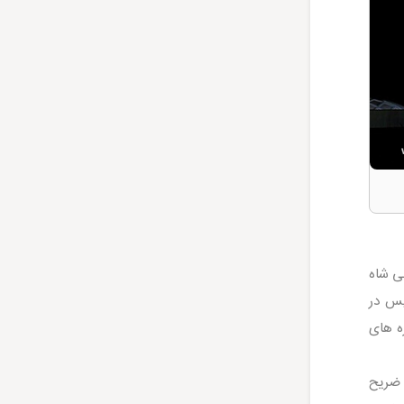
ی شاه
د. سپس در
ره های
جام در سال 1368 هجری شمسی ضریح