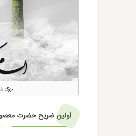
بزرگداش
اولین ضریح حضرت معصوم