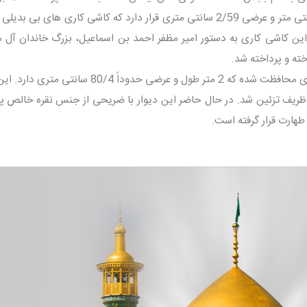
اهل بیت در میان دیواری با طول 1/20 سانتی متر و عرضی 2/59 سانتی متری قرار دارد که کاشی کاری های بی 
ر رفته است. این کاشی کاری به دستور امیر مظفر احمد بن اسماعیل، بزرگ خاندان آل 
ه و پرداخته شد.
حرم حضرت معصومه قم و مقبره آن با دیواری محافظت شده که 2 متر طول و عرضی حدوداً 80/4 س
رق بسیار ظریف تزئین شد. در حال حاضر این دیوار با ضریحی از جنس نقره خالص 
هارت قرار گرفته است.