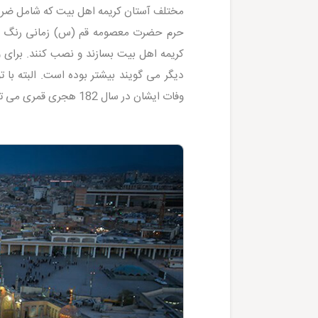
مختلف آستان کریمه اهل بیت که شامل ضریح،
حرم حضرت معصومه قم (س) زمانی رنگ و ر
وفات ایشان در سال 182 هجری قمری می توان دریافت، فاطمه معصومه 21 یا 22 سال در زمان وفات سن داشته اند.