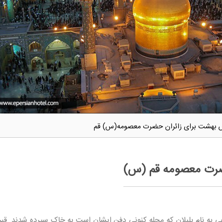
 بهشت برای زائران حضرت معصومه(س) قم
ضرت معصومه قم (س)
به نام بلبلان که محله کنونی دفن ایشان است به خاک سپرده شدند. قبر 