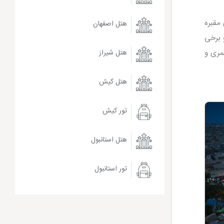
مقبره
هتل اصفهان
ا روایات گوناگونی است که برخی می گویند 18 ساله و برخی
 بن جعفر و وفات ایشان در سال 179 هجری قمری و
هتل شیراز
هتل کیش
تور کیش
هتل استانبول
تور استانبول