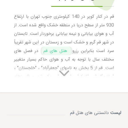
قم در کنار کویر در 140 کیلومتری جنوب تهران با ارتفاع
930 متر از سطح دریا در منطقه خشک واقع شده است. از
آب و هوای بیابانی و نیمه بیابانی برخوردار است. تابستان
در شهر قم گرم و خشک است و زمستان در این شهر تقریباً
سرد است بنابراین رزرو
هتل های قم
در فصل های
مختلف سال با توجه به آب و هوای حاکم بسیار متغییر
است. قم از 5 بخش به نامهای "جعفرآباد" ، "خلجستان" ،
"سلفچگان" ، "کهک" ، "مرکزی" ، یک شهر و 9 منطقه
روستایی تشکیل شده است که اغلب هتل های آن در
شهر
قم
فعال هستند. این شهر بعد از تهران ، مشهد ، اصفهان ،
تبریز ، کرج ، شیراز ، اهواز و دومین شهر مذهبی بعد از
مشهد ، هشتمین شهر پرجمعیت و همچنین یکی از مراکز
لیست
دانستنی های هتل قم
اصلی تولید فرش ابریشم ، شیرینی و سوهان در ایران و