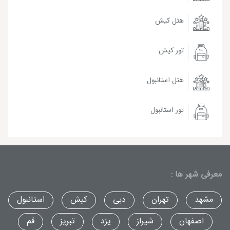
هتل کیش
تور کیش
هتل استانبول
تور استانبول
معرفی شهر ها :
مشهد
تهران
دبی
کیش
استانبول
اصفهان
شیراز
یزد
تبریز
قم