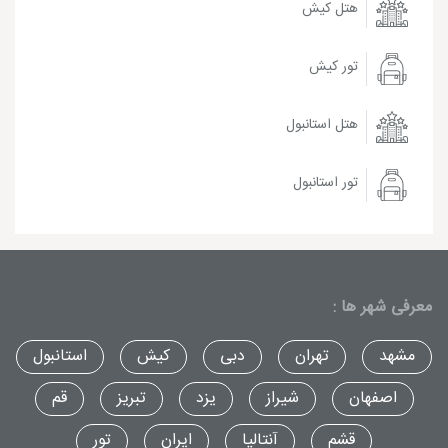
هتل کیش
تور کیش
هتل استانبول
تور استانبول
معرفی شهر ها :
مشهد
تهران
دبی
کیش
استانبول
اصفهان
شیراز
یزد
تبریز
قم
قشم
آنتالیا
ایران
تور