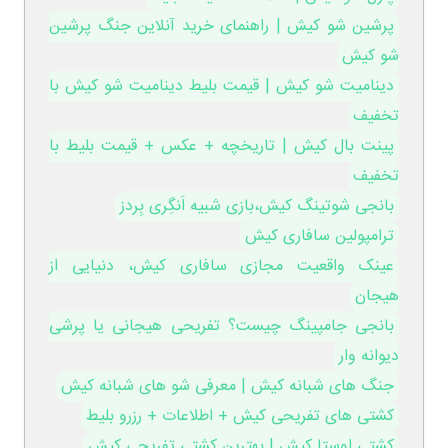
پرشین شو کیش | راهنمای خرید آنلاین جنگ پرشین
شو کیش
دینامیت شو کیش | قیمت بلیط دینامیت شو کیش با
تخفیف
پینت بال کیش | تاریخچه + عکس + قیمت بلیط با
تخفیف
بانجی شوتینگ کیش،بازی شبیه اَنگِری بِردز
ترامپولین سافاری کیش
عینک واقعیت مجازی سافاری کیش، دنیایی از
هیجان
بانجی جامپینگ چیست؟ تفریحی هیجانی یا پرشی
دیوانه وار
جنگ های شبانه کیش | معرفی شو های شبانه کیش
کشتی های تفریحی کیش + اطلاعات + رزرو بلیط
کشتی اوستا کیش | بهترین کشتی تفریحی کیش