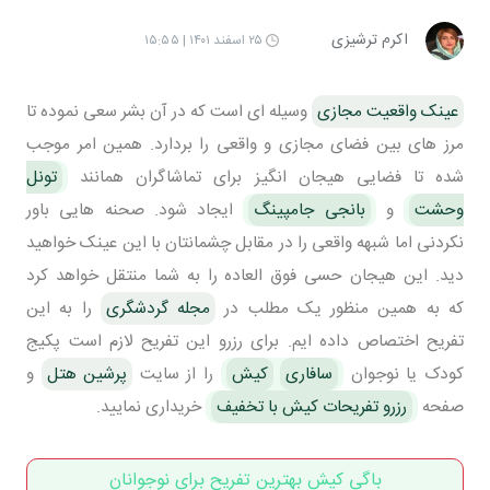
اکرم ترشیزی
۲۵ اسفند ۱۴۰۱ | ۱۵:۵۵
عینک واقعیت مجازی
وسیله ای است که در آن بشر سعی نموده تا
مرز های بین فضای مجازی و واقعی را بردارد. همین امر موجب
شده تا فضایی هیجان انگیز برای تماشاگران همانند
تونل
وحشت
و
بانجی جامپینگ
ایجاد شود. صحنه هایی باور
نکردنی اما شبهه واقعی را در مقابل چشمانتان با این عینک خواهید
دید. این هیجان حسی فوق العاده را به شما منتقل خواهد کرد
که به همین منظور یک مطلب در
مجله گردشگری
را به این
تفریح اختصاص داده ایم. برای رزرو این تفریح لازم است پکیج
کودک یا نوجوان
سافاری
کیش
را از سایت
پرشین هتل
و
صفحه
رزرو تفریحات کیش با تخفیف
خریداری نمایید.
باگی کیش بهترین تفریح برای نوجوانان