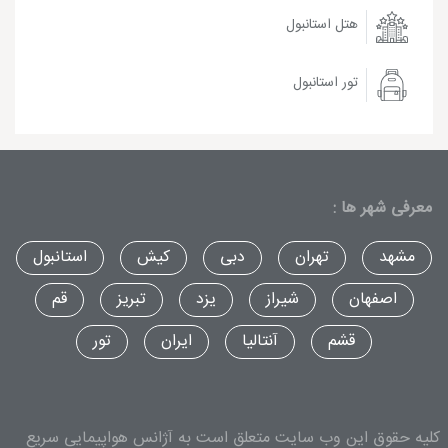
هتل استانبول
تور استانبول
معرفی شهر ها :
مشهد
تهران
دبی
کیش
استانبول
اصفهان
شیراز
یزد
تبریز
قم
قشم
آنتالیا
ایران
تور
کلیه حقوق این وب سایت متعلق است به آژانس هواپیمایی سریع