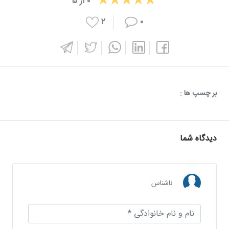
۰
از
۵
۲
۰
بر چسپ ها :
دیدگاه شما
ناشناس