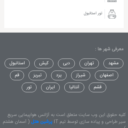
تور استانبول
معرفی شهر ها :
مشهد
تهران
دبی
کیش
استانبول
اصفهان
شیراز
یزد
تبریز
قم
قشم
آنتالیا
ایران
تور
کلیه حقوق این وب سایت متعلق است به آژانس هواپیمایی سریع
سیر.طراحی و پیاده سازی توسط تیم IT
پرشین هتل
( آسمان هشتم