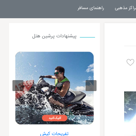
راکز مذهبی
راهنمای مسافر
پیشنهادات پرشین هتل
›
‹
ت کیش
هتل داریوش کیش