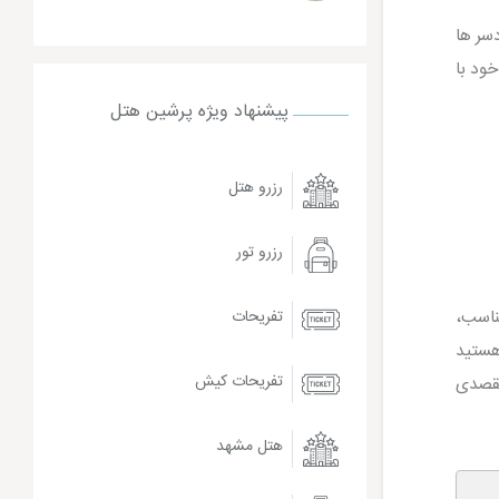
دسر ها
ود با
پیشنهاد ویژه پرشین هتل
رزرو هتل
رزرو تور
ناسب،
تفریحات
ستید
تفریحات کیش
مقصدی
هتل مشهد