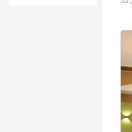
ون شک