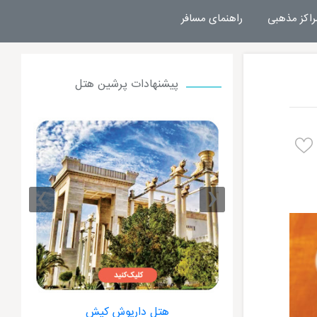
راکز مذهبی
راهنمای مسافر
پیشنهادات پرشین هتل
›
‹
ت کیش
هتل داریوش کیش