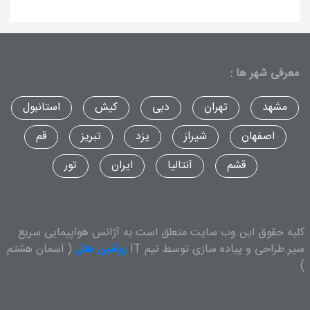
معرفی شهر ها :
مشهد
تهران
دبی
کیش
استانبول
اصفهان
شیراز
یزد
تبریز
قم
قشم
آنتالیا
ایران
تور
کلیه حقوق این وب سایت متعلق است به آژانس هواپیمایی سریع
سیر.طراحی و پیاده سازی توسط تیم IT
پرشین هتل
( آسمان هشتم
)