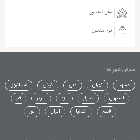
هتل استانبول
تور استانبول
معرفی شهر ها :
مشهد
تهران
دبی
کیش
استانبول
اصفهان
شیراز
یزد
تبریز
قم
قشم
آنتالیا
ایران
تور