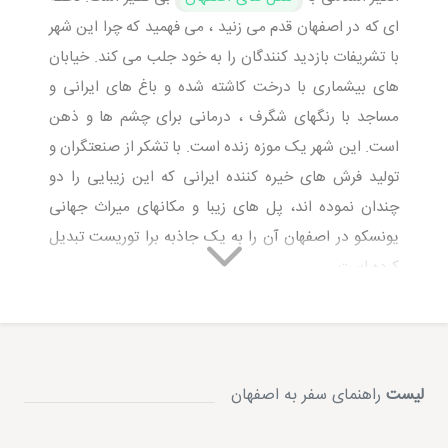
ای که در اصفهان قدم می زنید ، می فهمید که چرا این شهر
با تشریفات بازدید کنندگان را به خود جلب می کند. خیابان
های بیشماری با درخت کاشته شده و باغ های ایرانی و
مساجد با رنگهای شگرف ، درمانی برای چشم ها و ذهن
است. این شهر یک موزه زنده است. با تشکر از صنعتگران و
تولید فرش های خیره کننده ایرانی که این زیبایی را دو
چندان نموده اند، پل های زیبا و مکانهای میراث جهانی
یونسکو در اصفهان آن را به یک جاذبه برا توریست تبدیل
کرده است.
شکوه و عظمت شهر با سلطنت شاه عباس اول (حاکم
صفوی) (وفات 1587-1629) که اصفهان را پایتخت خود
ساخت و بازار عظیمی را که از لحاظ استراتژیکی در جاده
ابریشم قرار داشت ، آغاز شد.
لیست
راهنمای سفر به اصفهان