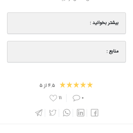
بیشتر بخوانید :
منابع :
۴.۵
از
۵
۱۱
۰