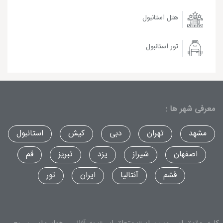
هتل استانبول
تور استانبول
معرفی شهر ها :
مشهد
تهران
دبی
کیش
استانبول
اصفهان
شیراز
یزد
تبریز
قم
قشم
آنتالیا
ایران
تور