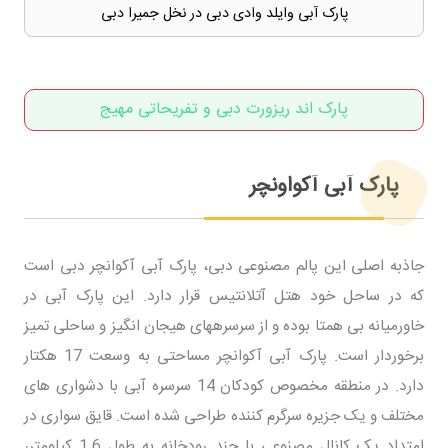
پارک آبی وایلد وادی دبی در نخل جمیرا دبی
پارک اند ریزورت دبی و تفریحاتی مهیج
پارک آبی آکواونچر
جاذبه اصلی این پالم مصنوعی دبی، پارک آبی آکوانچر دبی است
که در ساحل خود هتل آتلانتیس قرار دارد. این پارک آبی در
خاورمیانه بی همتا بوده و از سرسره‎های هیجان انگیز و ساحلی تمیز
برخوردار است. پارک آبی آکوانچر مساحتی به وسعت 17 هکتار
دارد. در منطقه مخصوص کودکان 14 سرسره آبی با دشواری های
مختلف و یک جزیره سرگرم کننده طراحی شده است. قایق سواری در
امتداد یک کانال مصنوعی با چند رودخانه به طول 1.6 کیلومتر،