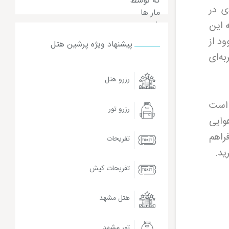
ی در
 این
ود از
پیشنهاد ویژه پرشین هتل
ه‌ای
رزرو هتل
 است
رزرو تور
وایی
فراهم
تفریحات
ید.
تفریحات کیش
هتل مشهد
تور مشهد