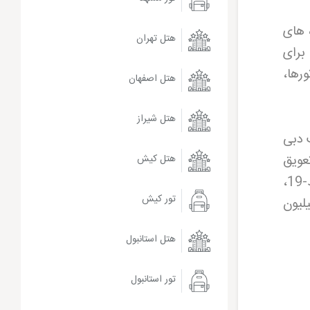
 های
هتل تهران
برای
رها،
هتل اصفهان
هتل شیراز
 دبی
ه تعویق
هتل کیش
افتاد و سرانجام در 16 دسامبر 2016 به صورت رسمی افتتاح شد. البته در دوران همه گیری کووید-19،
تور کیش
لیون
هتل استانبول
تور استانبول