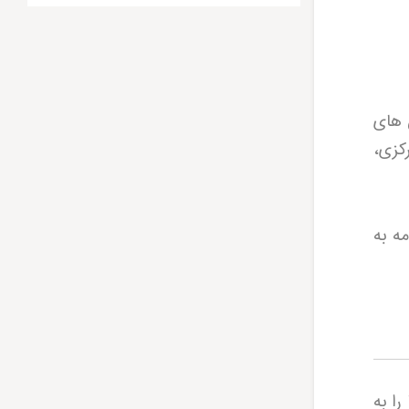
 های
کزی،
ه به
ا به