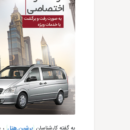
به گفته کارشناسان
پرشین هتل
،
م