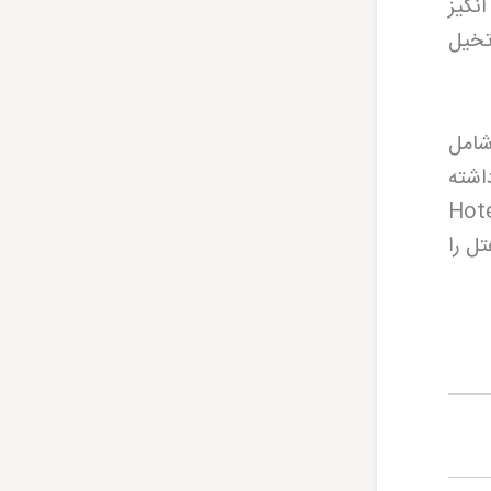
رای 7 جاذبه هیجان انگیز
تخیل
شامل
ل 130 سانتی متر قد داشته
(Hot
ل را