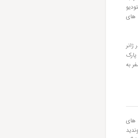
ودیو
 های
ژانر
پارک
ر به
 های
ندید