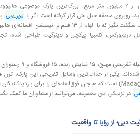
 از
۲
میلیون متر مربع، بزرگ‌ترین پارک موضوعی هالیوود
ید، روبروی منطقه جبل علی قرار گرفته است. اگر با
تور دبی
به
 شگفت‌انگیز که با الهام از
۱۳
فیلم و انیمیشن افسانه‌ای هالیو
 دریم‌ورکس، کلمبیا پیکچرز و لاینزگیت طراحی شده، تجرب
له تفریحی مهیج،
۱۵
نمایش زنده،
۱۵
فروشگاه و
۹
رستوران
ده‌اند. یکی از جذاب‌ترین وسایل تفریحی این پارک، ترن ه
Madag
) است که هیجان فوق‌العاده‌ای را برای بازدیدکنندگان 
بی
در نزدیکی این مجموعه، می‌توانید از مشاوران ما کمک بگیر
 دبی؛ از رؤیا تا واقعیت