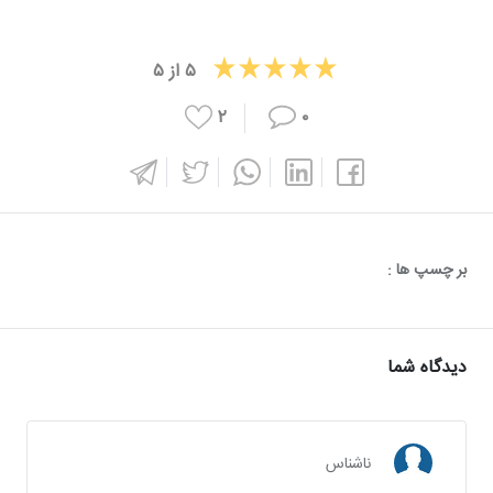
۵
از
۵
۲
۰
بر چسپ ها :
دیدگاه شما
ناشناس