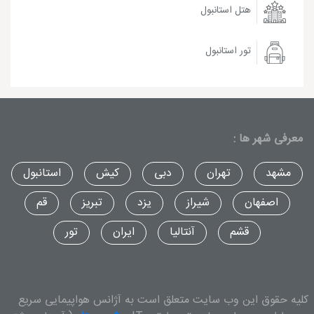
هتل استانبول
تور استانبول
معرفی شهر ها :
مشهد
تهران
دبی
کیش
استانبول
اصفهان
شیراز
یزد
تبریز
قم
قشم
آنتالیا
ایران
تور
کلیه حقوق این وب سایت متعلق است به آژانس هواپیمایی سریع