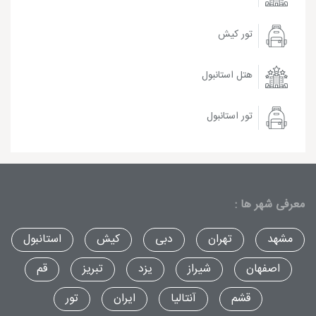
تور کیش
هتل استانبول
تور استانبول
معرفی شهر ها :
مشهد
تهران
دبی
کیش
استانبول
اصفهان
شیراز
یزد
تبریز
قم
قشم
آنتالیا
ایران
تور