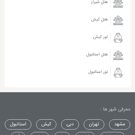
هتل شیراز
هتل کیش
تور کیش
هتل استانبول
تور استانبول
معرفی شهر ها :
مشهد
تهران
دبی
کیش
استانبول