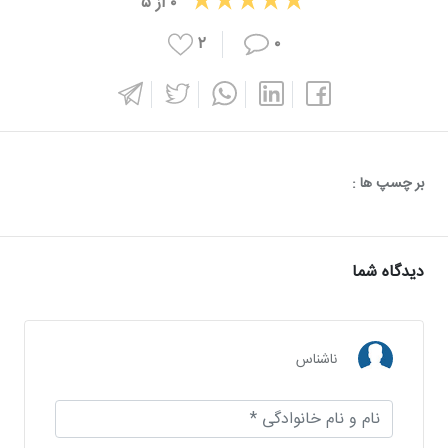
۰
از
۵
۲
۰
بر چسپ ها :
دیدگاه شما
ناشناس