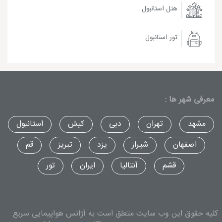
هتل استانبول
تور استانبول
معرفی شهر ها :
مشهد
تهران
دبی
کیش
استانبول
اصفهان
شیراز
یزد
تبریز
قم
قشم
آنتالیا
ایران
تور
کلیه حقوق این وب سایت متعلق است به آژانس هواپیمایی سریع