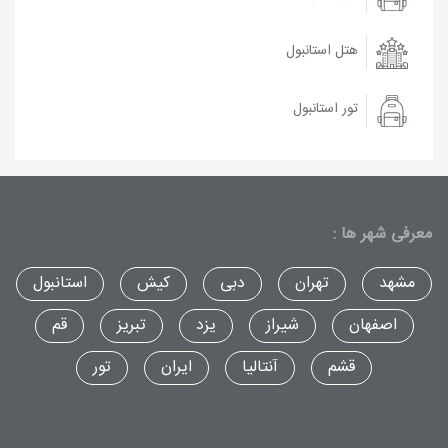
هتل استانبول
تور استانبول
معرفی شهر ها :
مشهد
تهران
دبی
کیش
استانبول
اصفهان
شیراز
یزد
تبریز
قم
قشم
آنتالیا
ایران
تور