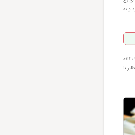
د و به
 کافه
یر با