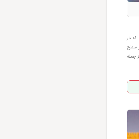
که در
ر سطح
 جمله