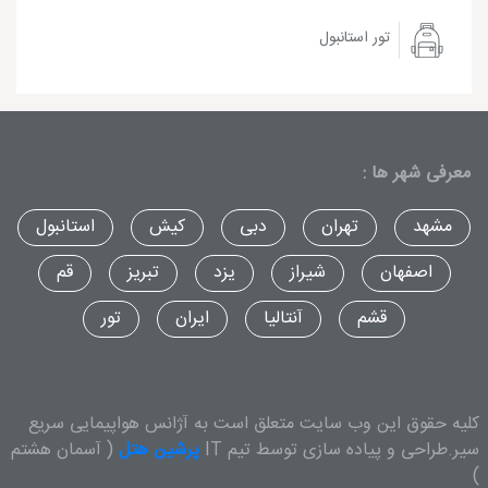
تور استانبول
معرفی شهر ها :
مشهد
تهران
دبی
کیش
استانبول
اصفهان
شیراز
یزد
تبریز
قم
قشم
آنتالیا
ایران
تور
کلیه حقوق این وب سایت متعلق است به آژانس هواپیمایی سریع
سیر.طراحی و پیاده سازی توسط تیم IT
پرشین هتل
( آسمان هشتم
)