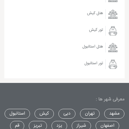
هتل کیش
تور کیش
هتل استانبول
تور استانبول
معرفی شهر ها :
مشهد
تهران
دبی
کیش
استانبول
اصفهان
شیراز
یزد
تبریز
قم