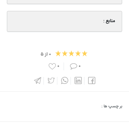
منابع :
۰
از
۵
۰
۰
بر چسپ ها :