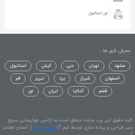
تور استانبول
معرفی شهر ها :
مشهد
تهران
دبی
کیش
استانبول
اصفهان
شیراز
یزد
تبریز
قم
قشم
آنتالیا
ایران
تور
کلیه حقوق این وب سایت متعلق است به آژانس هواپیمایی سریع
سیر.طراحی و پیاده سازی توسط تیم IT
پرشین هتل
( آسمان هشتم
)