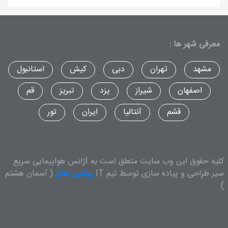
معرفی شهر ها :
مشهد
تهران
دبی
کیش
استانبول
اصفهان
شیراز
یزد
تبریز
قم
قشم
آنتالیا
ایران
تور
کلیه حقوق این وب سایت متعلق است به آژانس هواپیمایی سریع
سیر.طراحی و پیاده سازی توسط تیم IT
پرشین هتل
( آسمان هشتم
)