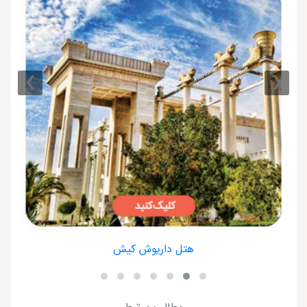
›
‹
هتل داریوش کیش