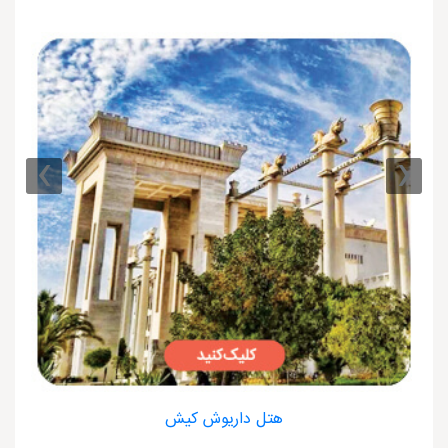
›
‹
هتل داریوش کیش