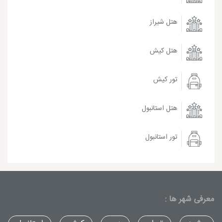
هتل شیراز
هتل کیش
تور کیش
هتل استانبول
تور استانبول
معرفی شهر ها :