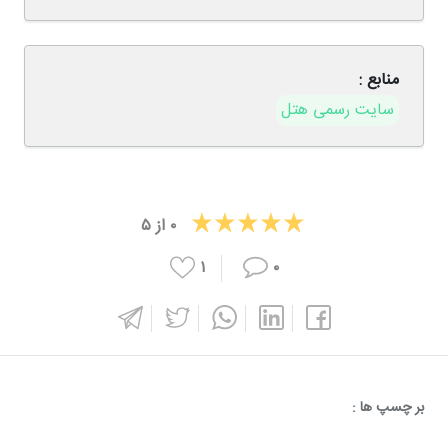
منابع :
سایت رسمی هتل
۰
از
۵
۱
۰
بر چسپ ها :