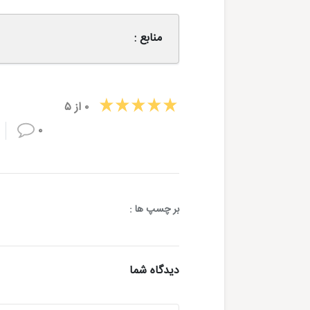
منابع :
۰
از
۵
۰
بر چسپ ها :
دیدگاه شما