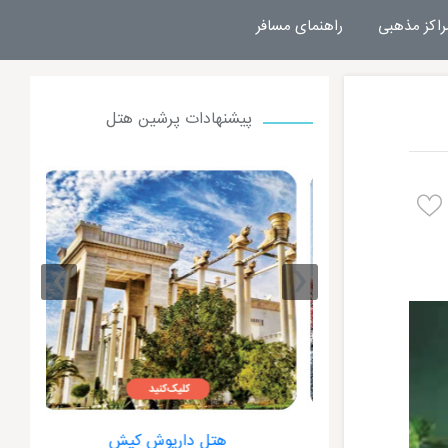
راکز مذهبی
راهنمای مسافر
پیشنهادات پرشین هتل
›
‹
ت کیش
هتل داریوش کیش