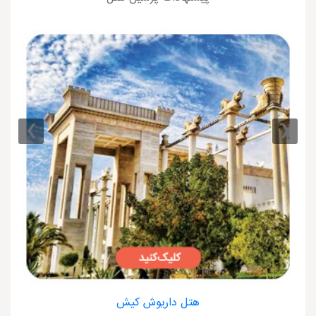
›
‹
هتل داریوش کیش