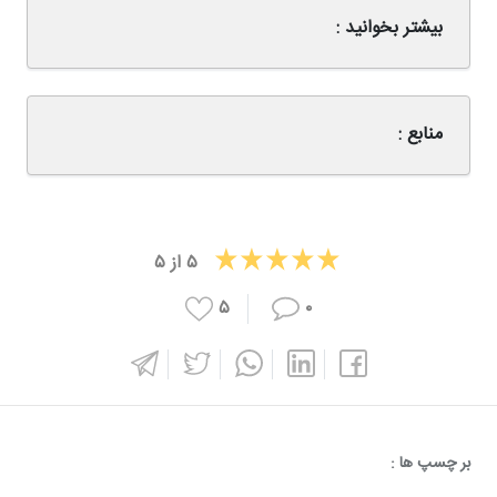
بیشتر بخوانید :
منابع :
۵
از
۵
۵
۰
بر چسپ ها :