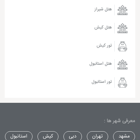
هتل شیراز
هتل کیش
تور کیش
هتل استانبول
تور استانبول
معرفی شهر ها :
مشهد
تهران
دبی
کیش
استانبول