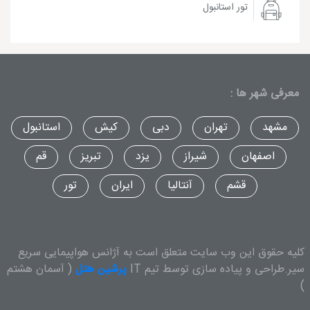
تور استانبول
معرفی شهر ها :
مشهد
تهران
دبی
کیش
استانبول
اصفهان
شیراز
یزد
تبریز
قم
قشم
آنتالیا
ایران
تور
کلیه حقوق این وب سایت متعلق است به آژانس هواپیمایی سریع
سیر.طراحی و پیاده سازی توسط تیم IT
پرشین هتل
( آسمان هشتم
)