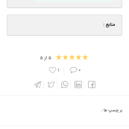
منابع :
۵
از
۵
۱
۰
بر چسپ ها :