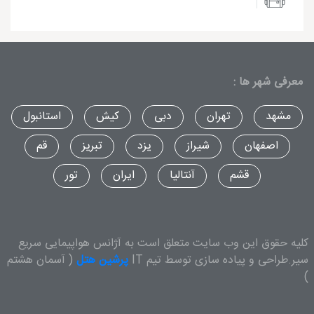
معرفی شهر ها :
مشهد
تهران
دبی
کیش
استانبول
اصفهان
شیراز
یزد
تبریز
قم
قشم
آنتالیا
ایران
تور
کلیه حقوق این وب سایت متعلق است به آژانس هواپیمایی سریع
سیر.طراحی و پیاده سازی توسط تیم IT
پرشین هتل
( آسمان هشتم
)