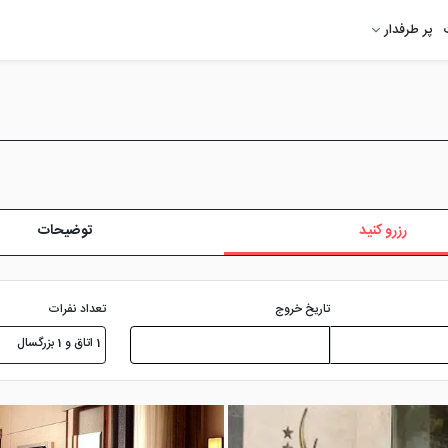
پر طرفدار
رزرو کنید
توضیحات
تعداد نفرات
تاریخ خروج
1 اتاق و 1 بزرگسال