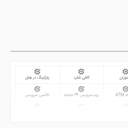
وران
کافی شاپ
پارکینگ در هتل
ATM
روم سرویس 24 ساعته
تاکسی سرویس
ه فرودگاه
نزدیک به ایستگاه قطار
نزدیک به ترمینال مسافر
بری