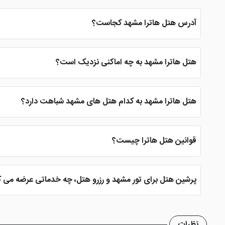
هتل هاترا شهر بهشت دارای امکانات و خدماتی مطلوب می باشد که 
آدرس هتل هاترا مشهد کجاست؟
هتل هاترا در خیابان امام رضا، دانش غربی، نبش سرشور 37 قرار گرفته است و همین موقعیت مکانی خوب سبب شده تا این هتل مشهد مورد توجه باشد.
هتل هاترا مشهد به چه اماکنی نزدیک است؟
هتل 3 ستاره هاترا علاوه بر نزدیکی به حرم مطهر به اماکن دیگری همچون حمام مهدی قلی بیگ، بازار فرش فروش ها، بازار ساعت، بازار رضا و ... نزدیک می باشد.
هتل هاترا مشهد به کدام هتل های مشهد شباهت دارد؟
اگر قصد رزرو هتل هاترا را دارید هر چه زودتر و در اولین فرصت رز
قرار دهید.
قوانین هتل هاترا چیست؟
هتل زیبای هاترا در شهر بهشت قوانین خاصی ندارد اما تمامی شرایط
پرشین هتل برای تور مشهد و رزرو هتل، چه خدماتی عرضه می ک
اقامت تا 72 ساعت قبل ورود را از هزینه پرداختی مسافر کسر کند و مابقی وجه را بازگرداند.
نظرات