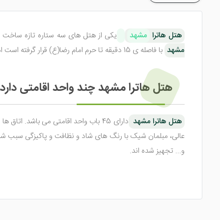
هتل هاترا
مشهد
یکی از هتل های سه ستاره تازه ساخت است. این هتل در فروردین سال 1392 با 9 طبقه در خی
مشهد
با فاصله ی 15 دقیقه تا حرم امام رضا(ع) قرار گرفته است اما به دلیل داشتن سرویس رایگان حرم در چند نوبت دسترسی را بسیار آسان کرده است.
هتل هاترا مشهد چند واحد اقامتی دارد
هتل هاترا مشهد
دارای 45 باب واحد اقامتی می باشد. ا
عالی، مبلمان شیک با رنگ های شاد و نظافت و پاکیزگی سبب شد
و... تجهیز شده اند.
رستوران مجهز در هتل هاترا مشهد