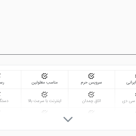
رانی
سرویس حرم
مناسب معلولین
رست
ل سی دی
اتاق چمدان
اینترنت با سرعت بالا
دستگاه 
نه
مینی بار
گشت درون و برون
نزدیک ب
شهری