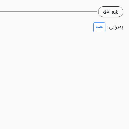
ورانی با ظرفیت 90 نفر است. رستوران هتل با فضایی مرتب و شیک طراحی شده است. نظ
افی شاپ به سرو انواع کیک ها، دسرها، نوشیدنی های سرد و گرم می پرداز
رزرو اتاق
پذیرایی :
همه
ی، پرینتر، خدمات برای ناتوانان جسمی، اینترنت پرسرعت، سرویس بهداشتی ا
 به کیفیت بالای این هتل و نوساز بودن آن رونق بسیاری دارد و اغلب باعث 