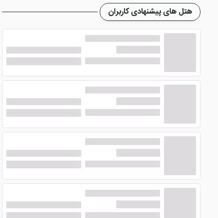
هتل زیبای هاترا مشهد
دارای رست
هتل های پیشنهادی کاربران
میهمانان هنگام صرف غذا آرامش داشته باشند. هتل هاترا در ک
دورهمی های دوستانه و صرف یک عصرانه دلپذیر باشد.
امکانات اصلی در هتل هاترا مشهد
هتل جذاب هاترا مشهد
با داشتن امکانات عمومی نظیر: فتوکپ
طبقات، لابی(ظرفیت 30 نفر) و... سعی کرده تا میهمانان دغدغه ای نداشته باشند.
چگونگی دسترسی هتل هاترا مشهد
افشار(1 کیلومتر) و... دارد.
تور هتل هاترا مشهد از کیش
با توجه